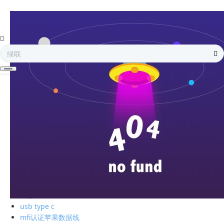
全部
电子存储
蓝牙耳机
手机周边
智能充电
苹果周边
电脑周边
车载周边
影音周边
生活精品
全部
绿联私有云
硬盘盒
全部
usb type c
mfi认证苹果数据线