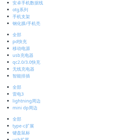
安卓手机数据线
otg系列
手机支架
钢化膜/手机壳
全部
pd快充
移动电源
usb充电器
qc2.0/3.0快充
无线充电器
智能排插
全部
雷电3
lightning周边
mini dp周边
全部
type-c扩展
键盘鼠标
usb扩展