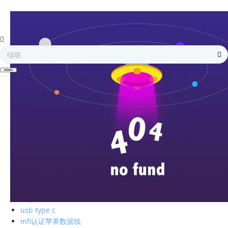
全部
电子存储
蓝牙耳机
手机周边
智能充电
苹果周边
电脑周边
车载周边
影音周边
生活精品
全部
绿联私有云
硬盘盒
全部
usb type c
mfi认证苹果数据线