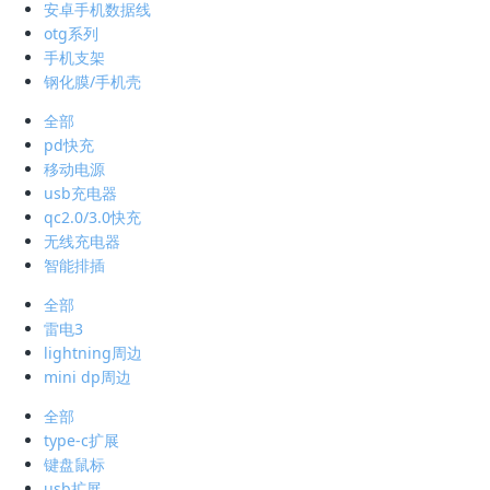
安卓手机数据线
otg系列
手机支架
钢化膜/手机壳
全部
pd快充
移动电源
usb充电器
qc2.0/3.0快充
无线充电器
智能排插
全部
雷电3
lightning周边
mini dp周边
全部
type-c扩展
键盘鼠标
usb扩展