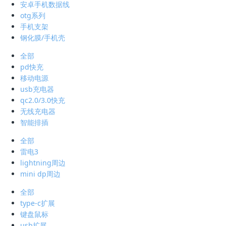
安卓手机数据线
otg系列
手机支架
钢化膜/手机壳
全部
pd快充
移动电源
usb充电器
qc2.0/3.0快充
无线充电器
智能排插
全部
雷电3
lightning周边
mini dp周边
全部
type-c扩展
键盘鼠标
usb扩展