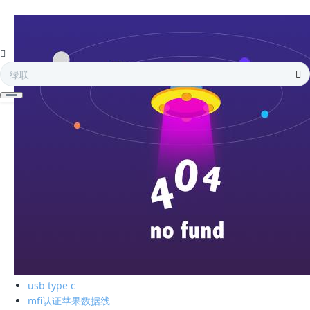
全部
电子存储
蓝牙耳机
手机周边
智能充电
苹果周边
电脑周边
车载周边
影音周边
生活精品
全部
绿联私有云
硬盘盒
全部
usb type c
mfi认证苹果数据线