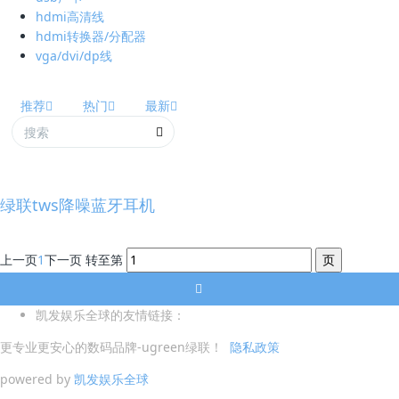
hdmi高清线
hdmi转换器/分配器
vga/dvi/dp线
推荐
热门
最新
绿联tws降噪蓝牙耳机
上一页
1
下一页
转至第
凯发娱乐全球的友情链接：
更专业更安心的数码品牌-ugreen绿联！
隐私政策
powered by
凯发娱乐全球