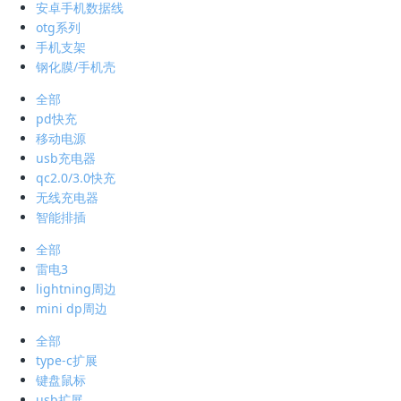
安卓手机数据线
otg系列
手机支架
钢化膜/手机壳
全部
pd快充
移动电源
usb充电器
qc2.0/3.0快充
无线充电器
智能排插
全部
雷电3
lightning周边
mini dp周边
全部
type-c扩展
键盘鼠标
usb扩展