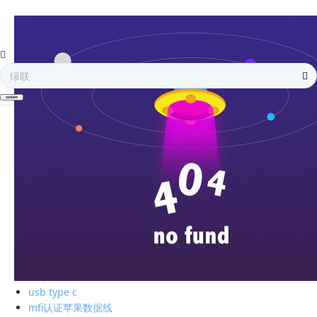
全部
电子存储
蓝牙耳机
手机周边
智能充电
苹果周边
电脑周边
车载周边
影音周边
生活精品
全部
绿联私有云
硬盘盒
全部
usb type c
mfi认证苹果数据线