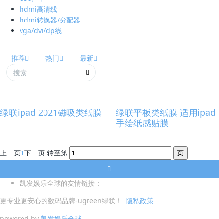
hdmi高清线
hdmi转换器/分配器
vga/dvi/dp线
推荐
热门
最新
绿联ipad 2021磁吸类纸膜
绿联平板类纸膜 适用ipad
手绘纸感贴膜
上一页
1
下一页
转至第
凯发娱乐全球的友情链接：
更专业更安心的数码品牌-ugreen绿联！
隐私政策
powered by
凯发娱乐全球