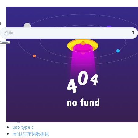
全部
电子存储
蓝牙耳机
手机周边
智能充电
苹果周边
电脑周边
车载周边
影音周边
生活精品
全部
绿联私有云
硬盘盒
全部
usb type c
mfi认证苹果数据线