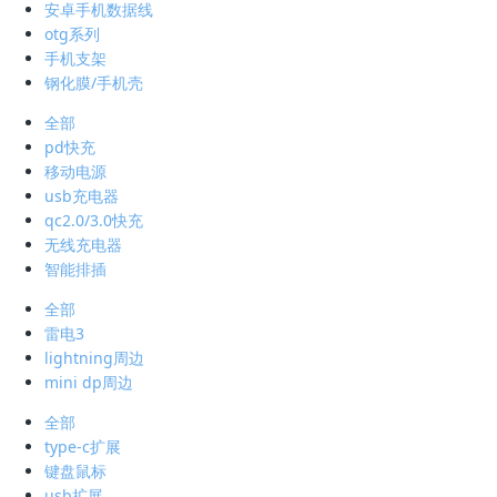
安卓手机数据线
otg系列
手机支架
钢化膜/手机壳
全部
pd快充
移动电源
usb充电器
qc2.0/3.0快充
无线充电器
智能排插
全部
雷电3
lightning周边
mini dp周边
全部
type-c扩展
键盘鼠标
usb扩展