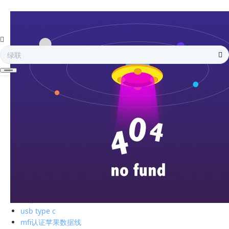
全部
电子存储
蓝牙耳机
手机周边
智能充电
苹果周边
电脑周边
车载周边
影音周边
生活精品
全部
绿联私有云
硬盘盒
全部
usb type c
mfi认证苹果数据线