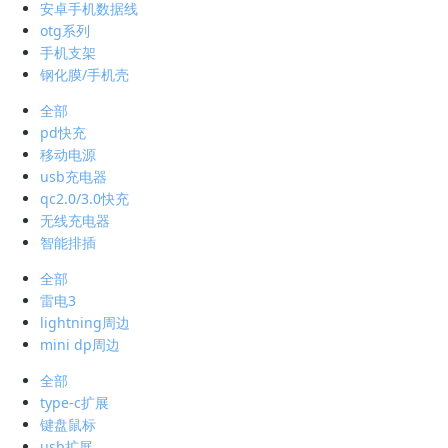
安卓手机数据线
otg系列
手机支架
钢化膜/手机壳
全部
pd快充
移动电源
usb充电器
qc2.0/3.0快充
无线充电器
智能排插
全部
雷电3
lightning周边
mini dp周边
全部
type-c扩展
键盘鼠标
usb扩展