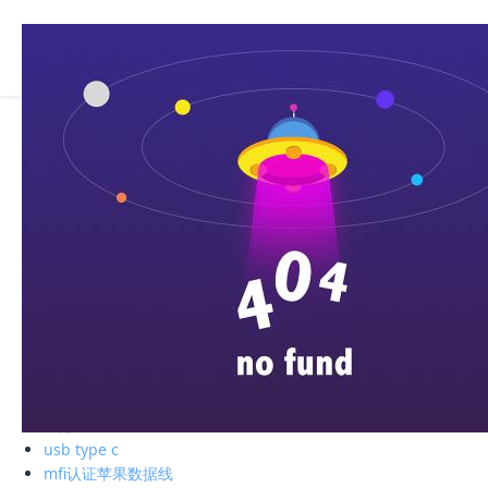
全部
电子存储
蓝牙耳机
手机周边
智能充电
苹果周边
电脑周边
车载周边
影音周边
生活精品
全部
绿联私有云
硬盘盒
全部
usb type c
mfi认证苹果数据线