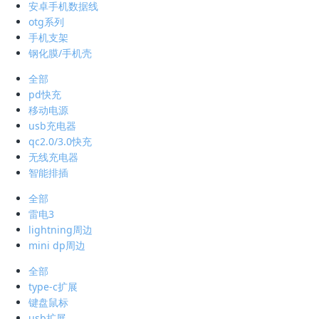
安卓手机数据线
otg系列
手机支架
钢化膜/手机壳
全部
pd快充
移动电源
usb充电器
qc2.0/3.0快充
无线充电器
智能排插
全部
雷电3
lightning周边
mini dp周边
全部
type-c扩展
键盘鼠标
usb扩展