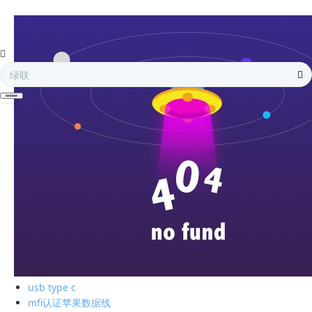
全部
电子存储
蓝牙耳机
手机周边
智能充电
苹果周边
电脑周边
车载周边
影音周边
生活精品
全部
绿联私有云
硬盘盒
全部
usb type c
mfi认证苹果数据线