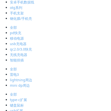
安卓手机数据线
otg系列
手机支架
钢化膜/手机壳
全部
pd快充
移动电源
usb充电器
qc2.0/3.0快充
无线充电器
智能排插
全部
雷电3
lightning周边
mini dp周边
全部
type-c扩展
键盘鼠标
usb扩展