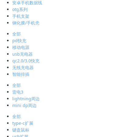
安卓手机数据线
otg系列
手机支架
钢化膜/手机壳
全部
pd快充
移动电源
usb充电器
qc2.0/3.0快充
无线充电器
智能排插
全部
雷电3
lightning周边
mini dp周边
全部
type-c扩展
键盘鼠标
usb扩展