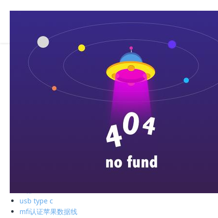
全部
电子存储
蓝牙耳机
手机周边
智能充电
苹果周边
电脑周边
车载周边
影音周边
生活精品
全部
绿联私有云
硬盘盒
全部
usb type c
mfi认证苹果数据线