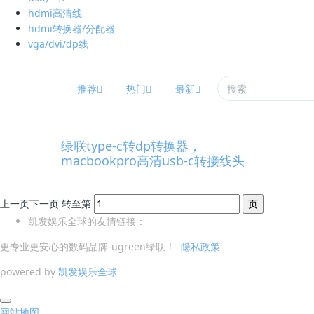
hdmi高清线
hdmi转换器/分配器
vga/dvi/dp线
推荐
热门
最新
绿联type-c转dp转换器，
macbookpro高清usb-c转接线头
上一页
下一页
转至第
凯发娱乐全球的友情链接：
更专业更安心的数码品牌-ugreen绿联！
隐私政策
powered by
凯发娱乐全球
网站地图