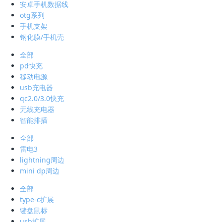
安卓手机数据线
otg系列
手机支架
钢化膜/手机壳
全部
pd快充
移动电源
usb充电器
qc2.0/3.0快充
无线充电器
智能排插
全部
雷电3
lightning周边
mini dp周边
全部
type-c扩展
键盘鼠标
usb扩展