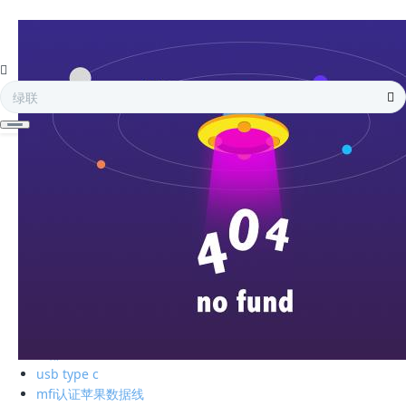
全部
电子存储
蓝牙耳机
手机周边
智能充电
苹果周边
电脑周边
车载周边
影音周边
生活精品
全部
绿联私有云
硬盘盒
全部
usb type c
mfi认证苹果数据线