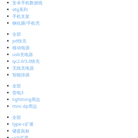
安卓手机数据线
otg系列
手机支架
钢化膜/手机壳
全部
pd快充
移动电源
usb充电器
qc2.0/3.0快充
无线充电器
智能排插
全部
雷电3
lightning周边
mini dp周边
全部
type-c扩展
键盘鼠标
usb扩展