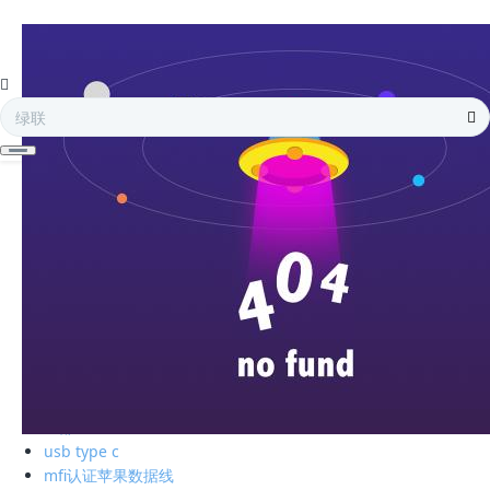
全部
电子存储
蓝牙耳机
手机周边
智能充电
苹果周边
电脑周边
车载周边
影音周边
生活精品
全部
绿联私有云
硬盘盒
全部
usb type c
mfi认证苹果数据线