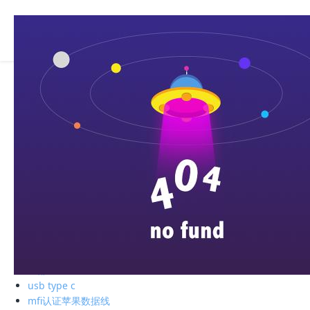
全部
电子存储
蓝牙耳机
手机周边
智能充电
苹果周边
电脑周边
车载周边
影音周边
生活精品
全部
绿联私有云
硬盘盒
全部
usb type c
mfi认证苹果数据线