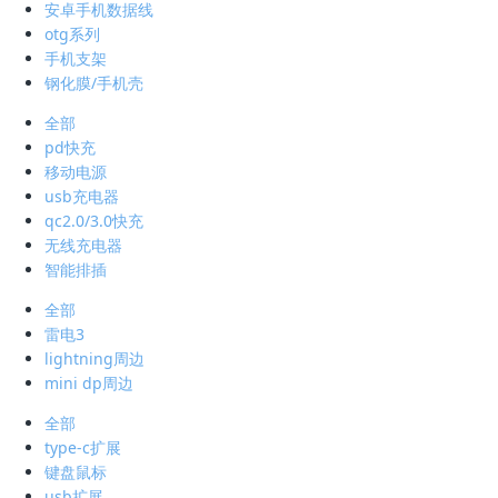
安卓手机数据线
otg系列
手机支架
钢化膜/手机壳
全部
pd快充
移动电源
usb充电器
qc2.0/3.0快充
无线充电器
智能排插
全部
雷电3
lightning周边
mini dp周边
全部
type-c扩展
键盘鼠标
usb扩展