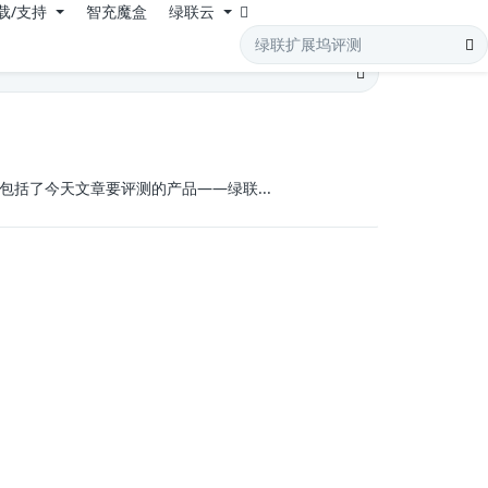
载/支持
智充魔盒
绿联云
括了今天文章要评测的产品——绿联...