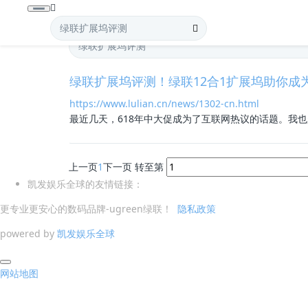
绿联扩展坞评测
！绿联12合1扩展坞助你成
https://www.lulian.cn/news/1302-cn.html
最近几天，618年中大促成为了互联网热议的话题。我
上一页
1
下一页
转至第
凯发娱乐全球的友情链接：
更专业更安心的数码品牌-ugreen绿联！
隐私政策
powered by
凯发娱乐全球
网站地图