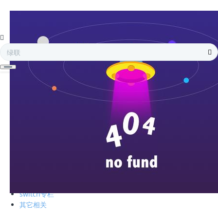
全部
多口充电器
凯发娱乐全球的技术支持
设置教程
>产品评测
>公司动态
>业界资讯
全部
蓝牙5.0
ipad pro
硬盘存储
雷电3
防伪查询
hdmi切换
switch专栏
其它相关