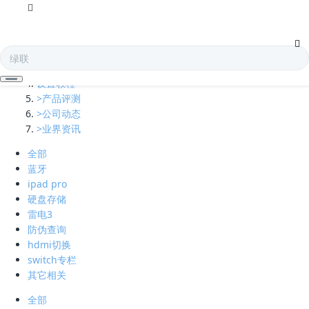
全部
多口充电器
凯发娱乐全球的技术支持
设置教程
>产品评测
>公司动态
>业界资讯
全部
蓝牙
ipad pro
硬盘存储
雷电3
防伪查询
hdmi切换
switch专栏
其它相关
全部