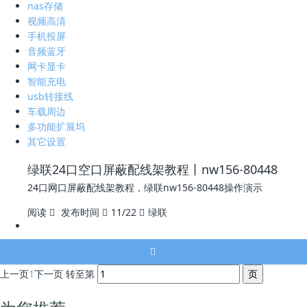
nas存储
视频高清
手机投屏
音频蓝牙
网卡显卡
智能充电
usb转接线
车载周边
多功能扩展坞
其它设置
绿联24口空口屏蔽配线架教程丨nw156-80448
24口网口屏蔽配线架教程，绿联nw156-80448操作演示
阅读
发布时间
11/22
绿联
上一页
1
下一页
转至第