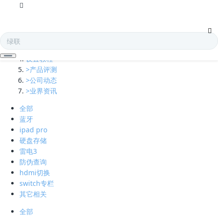
全部
多口充电器
凯发娱乐全球的技术支持
设置教程
>产品评测
>公司动态
>业界资讯
全部
蓝牙
ipad pro
硬盘存储
雷电3
防伪查询
hdmi切换
switch专栏
其它相关
全部