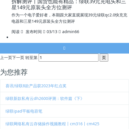
拆解测评丨国货也能有精品：绿联39元充电头和三
星149元原装头全方位测评
作为一个电子爱好者，本期跟大家直观展现39元绿联qc2.0快充充
电器和三星149元原装头全方位测评
阅读
发布时间
03/13
admin66
上一页
下一页
转至第
为您推荐
喜讯!绿联8款产品获2023年红点奖
绿联新款私有云dh2600评测：软件篇《下》
绿联ipad平板电容笔
绿联网络私有云存储操作视频教程丨cm316丨cm425