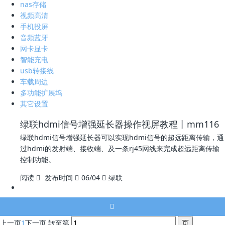
nas存储
视频高清
手机投屏
音频蓝牙
网卡显卡
智能充电
usb转接线
车载周边
多功能扩展坞
其它设置
绿联hdmi信号增强延长器操作视屏教程丨mm116
绿联hdmi信号增强延长器可以实现hdmi信号的超远距离传输，通
过hdmi的发射端、接收端、及一条rj45网线来完成超远距离传输
控制功能。
阅读
发布时间
06/04
绿联
上一页
1
下一页
转至第