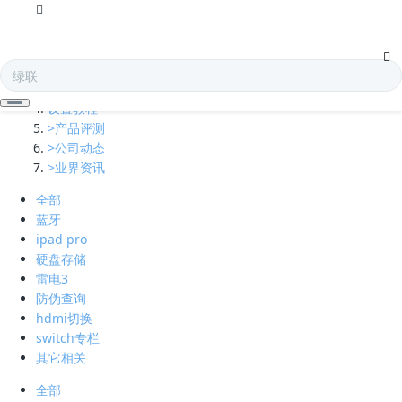
全部
多口充电器
凯发娱乐全球的技术支持
设置教程
>产品评测
>公司动态
>业界资讯
全部
蓝牙
ipad pro
硬盘存储
雷电3
防伪查询
hdmi切换
switch专栏
其它相关
全部