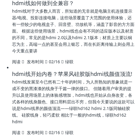
hdmi线如何做到全兼容？
hdmi线对于大多数人而言，所知道的无非就是电脑主机连接显示
器/电视、投影连接电脑，这些场景覆盖了大范围的使用体验，还
有一些较少的电视盒子、回音壁、功放机等，涵盖了影音的方方面
面。 根据这些使用场景，hdmi线也会有不同的适应版本以及材质
的不同，常见的是hdmi 2.0以及hdmi 2.1版本；材质上主要以铜
芯为主，高端一点的甚至会用上银芯，而在长距离传输上则会用上
今天重点要讲
阅读
发布时间
02/16
绿联
hdmi线开始内卷？苹果风硅胶版hdmi线颜值顶流!
hdmi线发展至今已然有二十年的时间，为人所熟知的形象就是一
成不变的黑漆漆的线身于千篇一律的接口。 但随着用户审美的提
升以及使用场景上的体验感增加，hdmi线也开始从自身改变，各
式各样的线身颜色、接口用料层出不穷，但我今天要说的这款可以
说是hdmi线界的颜值顶流——绿联hd162 hdmi 2.1版同轴硅胶
线。 硅胶线身，轻巧柔软 相比于一般的hdmi线，绿联hd162
hdmi
阅读
发布时间
02/16
绿联