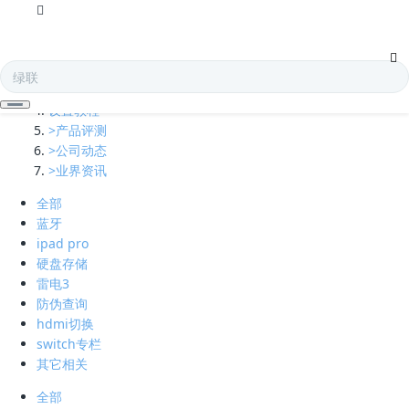
全部
多口充电器
凯发娱乐全球的技术支持
设置教程
>产品评测
>公司动态
>业界资讯
全部
蓝牙
ipad pro
硬盘存储
雷电3
防伪查询
hdmi切换
switch专栏
其它相关
全部