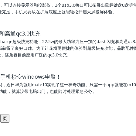
接口，可以连接显示器和投影仪，3个usb3.0接口可以拓展出鼠标键盘u盘等
持电量充足，手机只要放在扩展底座上就能轻松开启大屏投屏体验。
高通qc3.0快充
charge超级快充功能，22.5w的最大功率力压一加的dash闪充和高通qc3
域获得了良好口碑。为了让花粉更便捷的体验到超级快充功能，品牌配件
，还兼容目前应用广泛的qc3.0快充。
机秒变windows电脑！
近日华为就用mate10实现了这一神奇功能。只需一个app就能在m1
办公功能，就算没带电脑出门，也能随时处理紧急公务。