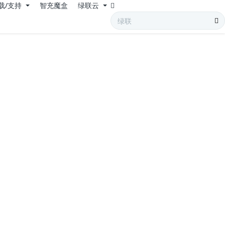
载/支持
智充魔盒
绿联云