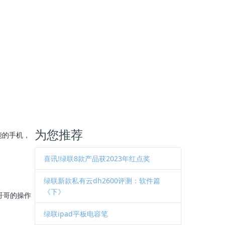
为您推荐
能的手机，
喜讯!绿联8款产品获2023年红点奖
绿联新款私有云dh2600评测：软件篇
《下》
哥哥的操作
绿联ipad平板电容笔