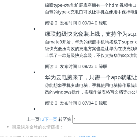
绿联type-c智能扩展底座拥有一个hdmi视频
自带的type-c充电口可以让手机在使用中保
阅读
发布时间
09/04
绿联
绿联超级快充套装上线，支持华为scp和
自mate9开始，华为的旗舰手机均搭载了super 
级快充低压高效的充电方案也是让华为在快充领
上线了一款超级快充套装，不仅支持华为scp功能
阅读
发布时间
08/23
绿联
华为云电脑来了，只需一个app就能让手
你能想象手机变成电脑，手机使用电脑操作系统吗，
悉的windows操作，实现作做表格写文档等
阅读
发布时间
07/04
绿联
上一页
1
2
下一页
转至第
凯发娱乐全球的友情链接：