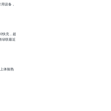
常用设备，
.0快充，超
商绿联最近
0上体验熟