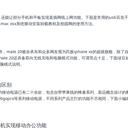
，还能让部分手机和平板实现直插网线上网功能。下面是常用的usb百兆
、苹果mac osx系统驱动安装卸载教程及校园网的使用方法。
布，mate 20被余承东和众多网友视为匹敌iphone xs的超级旗舰，除
，mate 20还具备双向无线充电和电脑模式功能，可谓亮点十足，下面绿豆
的电脑模式说明。
的区别
的移动电源已有二十余款，包含自带苹果线的蜂巢系列，新品概念设计的
h和gopro等系列移动电源，不同系列产品主打的功能不尽相同，下面小编
-c手机实现移动办公功能