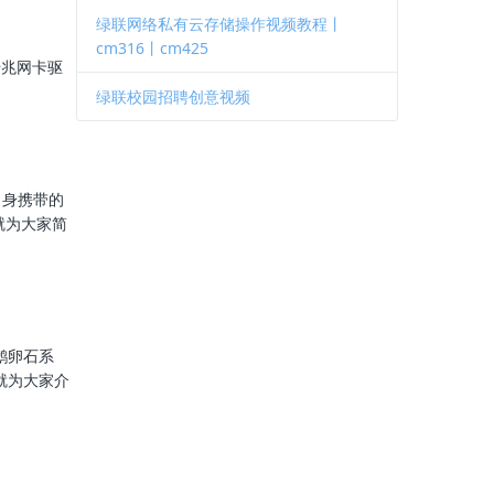
绿联网络私有云存储操作视频教程丨
cm316丨cm425
千兆网卡驱
绿联校园招聘创意视频
了自身携带的
就为大家简
鹅卵石系
就为大家介