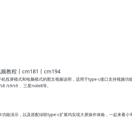
频教程丨cm181丨cm194
p20手机投屏模式和电脑模式的图文视频说明，适用于type-c接口支持视频功
8 /s9/s9 、三星note8等。
功能演示，以及搭配绿联type-c扩展坞实现大屏操作体验，一起来看小