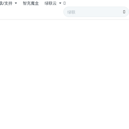
载/支持
智充魔盒
绿联云