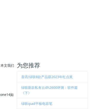
为您推荐
？本文我们
喜讯!绿联8款产品获2023年红点奖
绿联新款私有云dh2600评测：软件篇
《下》
ne14如
绿联ipad平板电容笔