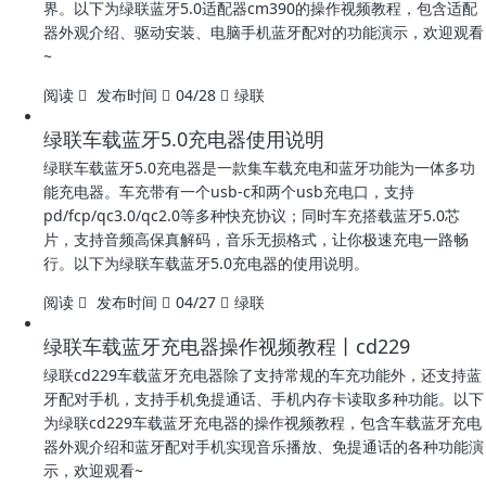
界。以下为绿联蓝牙5.0适配器cm390的操作视频教程，包含适配
器外观介绍、驱动安装、电脑手机蓝牙配对的功能演示，欢迎观看
~
阅读
发布时间
04/28
绿联
绿联车载蓝牙5.0充电器使用说明
绿联车载蓝牙5.0充电器是一款集车载充电和蓝牙功能为一体多功
能充电器。车充带有一个usb-c和两个usb充电口，支持
pd/fcp/qc3.0/qc2.0等多种快充协议；同时车充搭载蓝牙5.0芯
片，支持音频高保真解码，音乐无损格式，让你极速充电一路畅
行。以下为绿联车载蓝牙5.0充电器的使用说明。
阅读
发布时间
04/27
绿联
绿联车载蓝牙充电器操作视频教程丨cd229
绿联cd229车载蓝牙充电器除了支持常规的车充功能外，还支持蓝
牙配对手机，支持手机免提通话、手机内存卡读取多种功能。以下
为绿联cd229车载蓝牙充电器的操作视频教程，包含车载蓝牙充电
器外观介绍和蓝牙配对手机实现音乐播放、免提通话的各种功能演
示，欢迎观看~