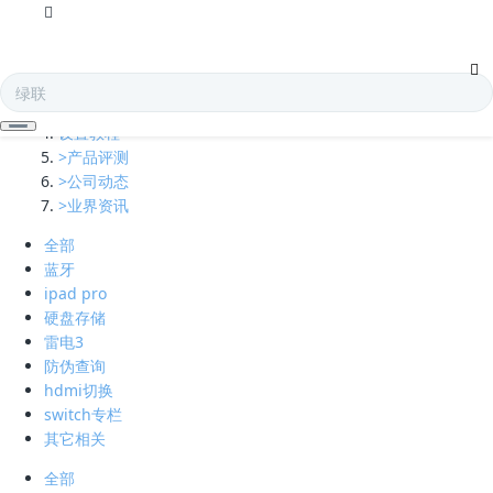
全部
多口充电器
凯发娱乐全球的技术支持
设置教程
>产品评测
>公司动态
>业界资讯
全部
蓝牙
ipad pro
硬盘存储
雷电3
防伪查询
hdmi切换
switch专栏
其它相关
全部