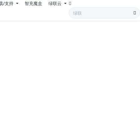
载/支持
智充魔盒
绿联云