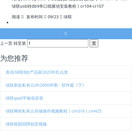
绿联usb转db9串口线驱动安装教程丨cr104-cr107
阅读
发布时间
09/23
绿联
上一页
转至第
为您推荐
喜讯!绿联8款产品获2023年红点奖
绿联新款私有云dh2600评测：软件篇《下》
绿联ipad平板电容笔
绿联网络私有云存储操作视频教程丨cm316丨cm425
绿联校园招聘创意视频