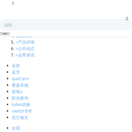
全部
多口充电器
凯发娱乐全球的技术支持
设置教程
>产品评测
>公司动态
>业界资讯
全部
蓝牙
ipad pro
硬盘存储
雷电3
防伪查询
hdmi切换
switch专栏
其它相关
全部