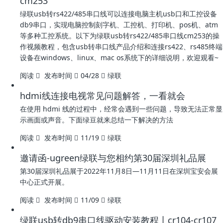
cm253
绿联usb转rs422/485串口线可以连接电脑主机usb口和工控设备
db9串口，实现电脑控制刻字机、工控机、打印机、pos机、atm
等多种工控系统。以下为绿联usb转rs422/485串口线cm253的操
作视频教程，包含usb转串口线产品介绍和连接rs422、rs485终端
设备在windows、linux、mac os系统下的详细说明，欢迎观看~
阅读
发布时间
04/28
绿联
hdmi线连接电视常见问题解答，一看就会
在使用 hdmi 线的过程中，经常会遇到一些问题，导致无法正常显
示画面或声音。下面绿豆就来总结一下解决的方法
阅读
发布时间
11/19
绿联
邀请函-ugreen绿联与您相约第30届深圳礼品展
第30届深圳礼品展于2022年11月8日—11月11日在深圳宝安会展
中心正式开展。
阅读
发布时间
11/09
绿联
绿联usb转db9串口线驱动安装教程丨cr104-cr107