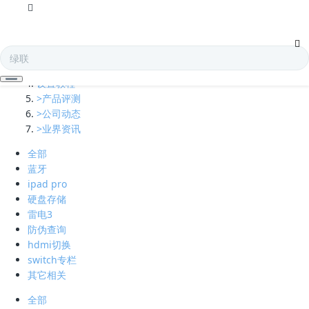
全部
多口充电器
凯发娱乐全球的技术支持
设置教程
>产品评测
>公司动态
>业界资讯
全部
蓝牙
ipad pro
硬盘存储
雷电3
防伪查询
hdmi切换
switch专栏
其它相关
全部