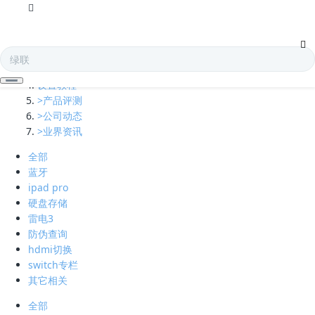
全部
多口充电器
凯发娱乐全球的技术支持
设置教程
>产品评测
>公司动态
>业界资讯
全部
蓝牙
ipad pro
硬盘存储
雷电3
防伪查询
hdmi切换
switch专栏
其它相关
全部