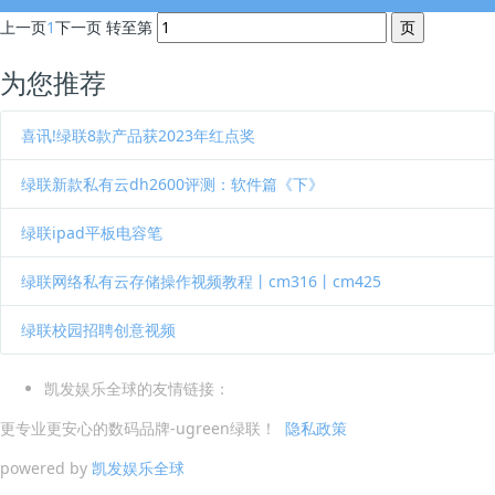
上一页
1
下一页
转至第
为您推荐
喜讯!绿联8款产品获2023年红点奖
绿联新款私有云dh2600评测：软件篇《下》
绿联ipad平板电容笔
绿联网络私有云存储操作视频教程丨cm316丨cm425
绿联校园招聘创意视频
凯发娱乐全球的友情链接：
更专业更安心的数码品牌-ugreen绿联！
隐私政策
powered by
凯发娱乐全球