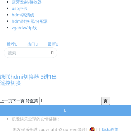
蓝牙发射/接收器
usb声卡
hdmi高清线
hdmi转换器/分配器
vga/dvi/dp线
推荐
热门
最新
绿联hdmi切换器 3进1出
遥控切换
上一页
下一页
转至第
凯发娱乐全球的友情链接：
凯发娱乐全球 copyright © ugreen绿联
|
|
|
隐私政策