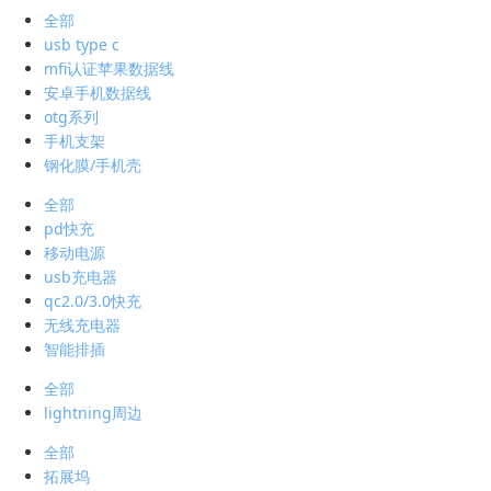
全部
usb type c
mfi认证苹果数据线
安卓手机数据线
otg系列
手机支架
钢化膜/手机壳
全部
pd快充
移动电源
usb充电器
qc2.0/3.0快充
无线充电器
智能排插
全部
lightning周边
全部
拓展坞