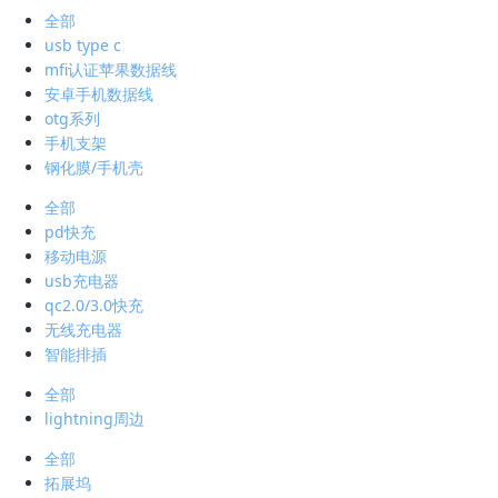
全部
usb type c
mfi认证苹果数据线
安卓手机数据线
otg系列
手机支架
钢化膜/手机壳
全部
pd快充
移动电源
usb充电器
qc2.0/3.0快充
无线充电器
智能排插
全部
lightning周边
全部
拓展坞