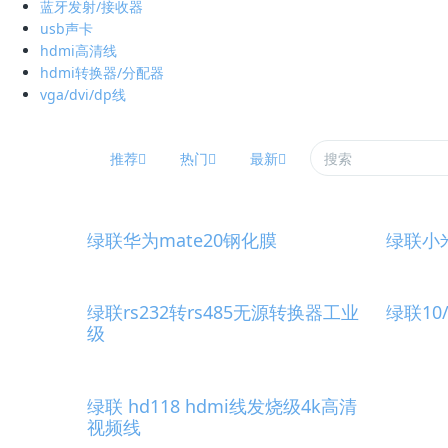
蓝牙发射/接收器
usb声卡
hdmi高清线
hdmi转换器/分配器
vga/dvi/dp线
推荐
热门
最新
绿联华为mate20钢化膜
绿联小
绿联rs232转rs485无源转换器工业
绿联10
级
绿联 hd118 hdmi线发烧级4k高清
视频线