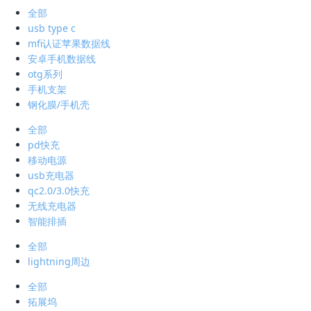
全部
usb type c
mfi认证苹果数据线
安卓手机数据线
otg系列
手机支架
钢化膜/手机壳
全部
pd快充
移动电源
usb充电器
qc2.0/3.0快充
无线充电器
智能排插
全部
lightning周边
全部
拓展坞