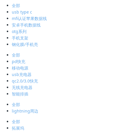
全部
usb type c
mfi认证苹果数据线
安卓手机数据线
otg系列
手机支架
钢化膜/手机壳
全部
pd快充
移动电源
usb充电器
qc2.0/3.0快充
无线充电器
智能排插
全部
lightning周边
全部
拓展坞