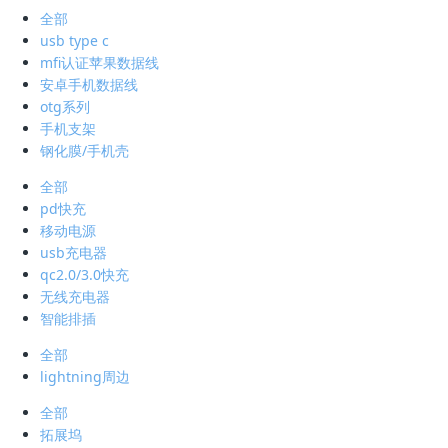
全部
usb type c
mfi认证苹果数据线
安卓手机数据线
otg系列
手机支架
钢化膜/手机壳
全部
pd快充
移动电源
usb充电器
qc2.0/3.0快充
无线充电器
智能排插
全部
lightning周边
全部
拓展坞