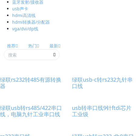
蓝牙发射/接收器
usb声卡
hdmi高清线
hdmi转换器/分配器
vga/dvi/dp线
推荐
热门
最新
绿联rs232转485有源转换
绿联usb-c转rs232九针串
器
口线
绿联usb转rs485/422串口
usb转串口线9针ftdi芯片
线，电脑九针工业串口线
工业级