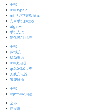
全部
usb type c
mfi认证苹果数据线
安卓手机数据线
otg系列
手机支架
钢化膜/手机壳
全部
pd快充
移动电源
usb充电器
qc2.0/3.0快充
无线充电器
智能排插
全部
lightning周边
全部
拓展坞