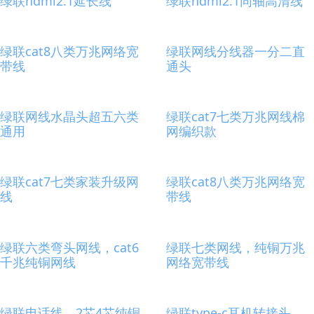
绿联hdmi2.1延长线
绿联hdmi2.1同轴高清线
绿联cat8八类万兆网络宽
绿联网线分线器一分二直
带线
通头
绿联网线水晶头超五六类
绿联cat7七类万兆网线棉
通用
网编织款
绿联cat7七类家装升级网
绿联cat8八类万兆网络宽
线
带线
绿联六类弯头网线，cat6
绿联七类网线，纯铜万兆
千兆纯铜网线
网络宽带线
绿联电话线，2芯4芯纯铜
绿联type-c耳机转接头，