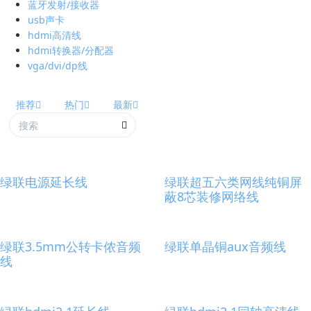
蓝牙发射/接收器
usb声卡
hdmi高清线
hdmi转换器/分配器
vga/dvi/dp线
推荐
热门
最新
绿联电源延长线
绿联超五六类网线纯铜屏
蔽8芯装修网络线
绿联3.5mm公转卡侬音频
绿联单晶铜aux音频线
线