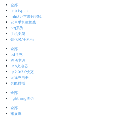
全部
usb type c
mfi认证苹果数据线
安卓手机数据线
otg系列
手机支架
钢化膜/手机壳
全部
pd快充
移动电源
usb充电器
qc2.0/3.0快充
无线充电器
智能排插
全部
lightning周边
全部
拓展坞