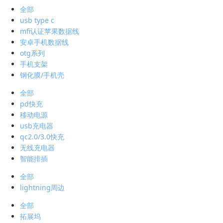
全部
usb type c
mfi认证苹果数据线
安卓手机数据线
otg系列
手机支架
钢化膜/手机壳
全部
pd快充
移动电源
usb充电器
qc2.0/3.0快充
无线充电器
智能排插
全部
lightning周边
全部
拓展坞