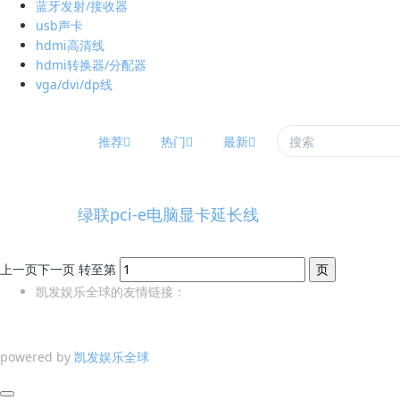
蓝牙发射/接收器
usb声卡
hdmi高清线
hdmi转换器/分配器
vga/dvi/dp线
推荐
热门
最新
绿联pci-e电脑显卡延长线
上一页
下一页
转至第
凯发娱乐全球的友情链接：
powered by
凯发娱乐全球