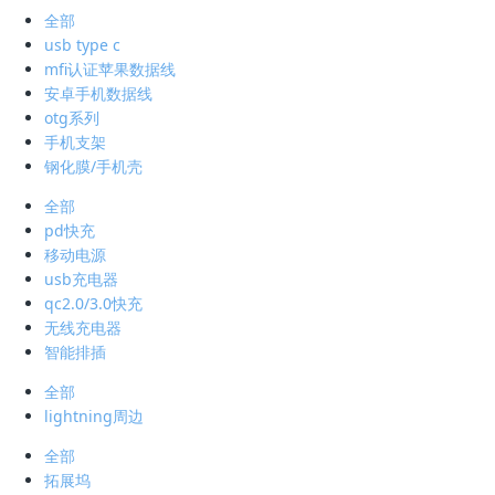
全部
usb type c
mfi认证苹果数据线
安卓手机数据线
otg系列
手机支架
钢化膜/手机壳
全部
pd快充
移动电源
usb充电器
qc2.0/3.0快充
无线充电器
智能排插
全部
lightning周边
全部
拓展坞