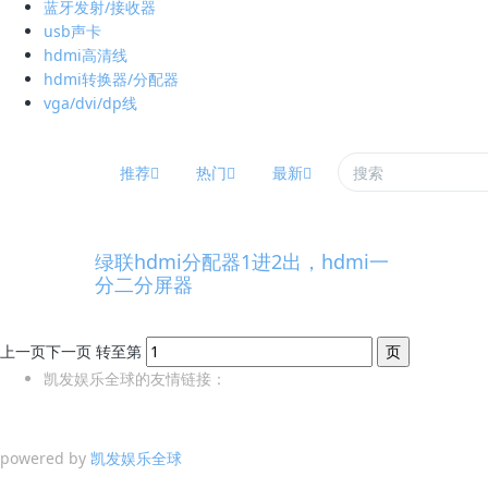
蓝牙发射/接收器
usb声卡
hdmi高清线
hdmi转换器/分配器
vga/dvi/dp线
推荐
热门
最新
绿联hdmi分配器1进2出，hdmi一
分二分屏器
上一页
下一页
转至第
凯发娱乐全球的友情链接：
powered by
凯发娱乐全球