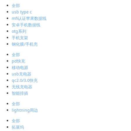
全部
usb type c
mfi认证苹果数据线
安卓手机数据线
otg系列
手机支架
钢化膜/手机壳
全部
pd快充
移动电源
usb充电器
qc2.0/3.0快充
无线充电器
智能排插
全部
lightning周边
全部
拓展坞