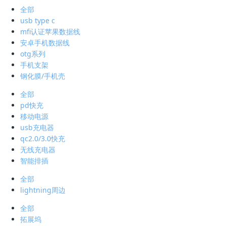
全部
usb type c
mfi认证苹果数据线
安卓手机数据线
otg系列
手机支架
钢化膜/手机壳
全部
pd快充
移动电源
usb充电器
qc2.0/3.0快充
无线充电器
智能排插
全部
lightning周边
全部
拓展坞