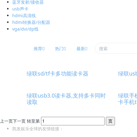
蓝牙发射/接收器
usb声卡
hdmi高清线
hdmi转换器/分配器
vga/dvi/dp线
推荐
热门
最新
绿联sd/tf卡多功能读卡器
绿联us
绿联usb3.0读卡器,支持多卡同时
绿联手
读取
卡手机
上一页
下一页
转至第
凯发娱乐全球的友情链接：