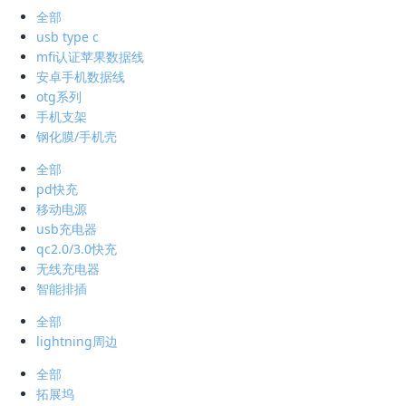
全部
usb type c
mfi认证苹果数据线
安卓手机数据线
otg系列
手机支架
钢化膜/手机壳
全部
pd快充
移动电源
usb充电器
qc2.0/3.0快充
无线充电器
智能排插
全部
lightning周边
全部
拓展坞