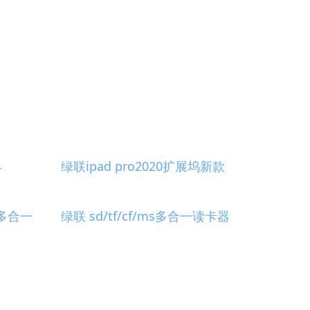
器
绿联ipad pro2020扩展坞新款
f多合一
绿联 sd/tf/cf/ms多合一读卡器