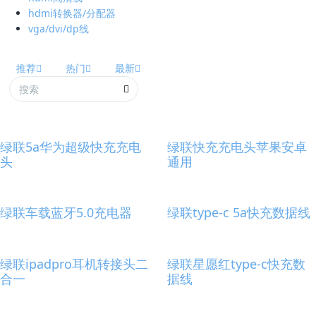
hdmi转换器/分配器
vga/dvi/dp线
推荐
热门
最新
绿联5a华为超级快充充电
绿联快充充电头苹果安卓
头
通用
绿联车载蓝牙5.0充电器
绿联type-c 5a快充数据线
绿联ipadpro耳机转接头二
绿联星愿红type-c快充数
合一
据线