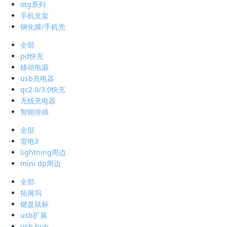
otg系列
手机支架
钢化膜/手机壳
全部
pd快充
移动电源
usb充电器
qc2.0/3.0快充
无线充电器
智能排插
全部
雷电3
lightning周边
mini dp周边
全部
拓展坞
键盘鼠标
usb扩展
usb hub