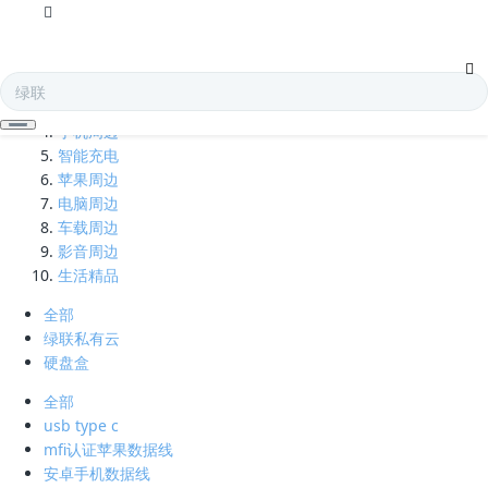
全部
电子存储
蓝牙耳机
手机周边
智能充电
苹果周边
电脑周边
车载周边
影音周边
生活精品
全部
绿联私有云
硬盘盒
全部
usb type c
mfi认证苹果数据线
安卓手机数据线