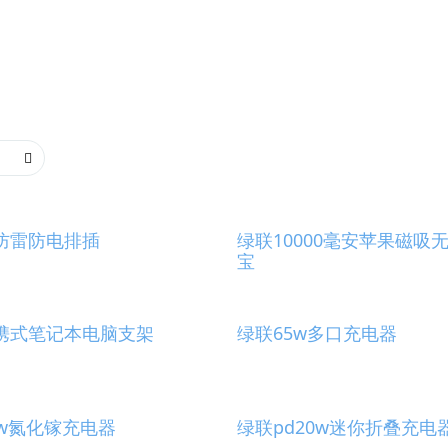
防雷防电排插
绿联10000毫安苹果磁吸
宝
携式笔记本电脑支架
绿联65w多口充电器
0w氮化镓充电器
绿联pd20w迷你折叠充电