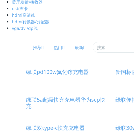
蓝牙发射/接收器
usb声卡
hdmi高清线
hdmi转换器/分配器
vga/dvi/dp线
推荐
热门
最新
绿联pd100w氮化镓充电器
新国标
绿联5a超级快充充电器华为scp快
绿联便
充
绿联双type-c快充充电器
绿联3