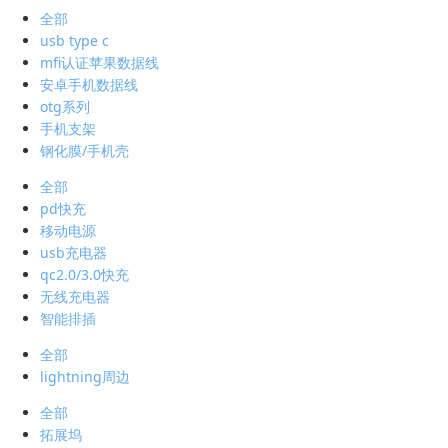
全部
usb type c
mfi认证苹果数据线
安卓手机数据线
otg系列
手机支架
钢化膜/手机壳
全部
pd快充
移动电源
usb充电器
qc2.0/3.0快充
无线充电器
智能排插
全部
lightning周边
全部
拓展坞