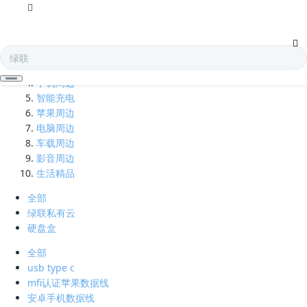
全部
电子存储
蓝牙耳机
手机周边
智能充电
苹果周边
电脑周边
车载周边
影音周边
生活精品
全部
绿联私有云
硬盘盒
全部
usb type c
mfi认证苹果数据线
安卓手机数据线