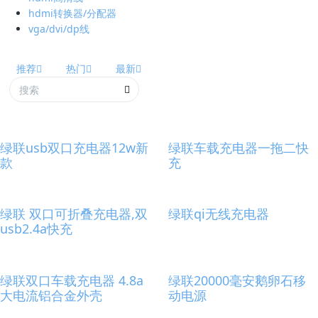
hdmi转换器/分配器
vga/dvi/dp线
推荐
热门
最新
绿联usb双口充电器12w新
绿联车载充电器一拖二快
款
充
绿联 双口可折叠充电器,双
绿联qi无线充电器
usb2.4a快充
绿联双口车载充电器 4.8a
绿联20000毫安鹅卵石移
大电流铝合金外壳
动电源