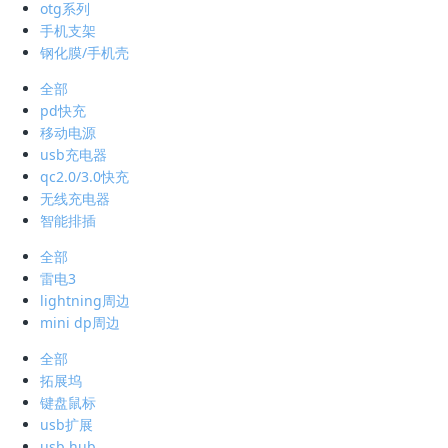
otg系列
手机支架
钢化膜/手机壳
全部
pd快充
移动电源
usb充电器
qc2.0/3.0快充
无线充电器
智能排插
全部
雷电3
lightning周边
mini dp周边
全部
拓展坞
键盘鼠标
usb扩展
usb hub