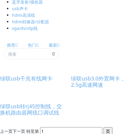
蓝牙发射/接收器
usb声卡
hdmi高清线
hdmi转换器/分配器
vga/dvi/dp线
推荐
热门
最新
绿联usb千兆有线网卡
绿联usb3.0外置网卡，
2.5g高速网速
绿联usb转rj45控制线，交
换机路由器网线口调试线
上一页
下一页
转至第