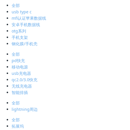
全部
usb type c
mfi认证苹果数据线
安卓手机数据线
otg系列
手机支架
钢化膜/手机壳
全部
pd快充
移动电源
usb充电器
qc2.0/3.0快充
无线充电器
智能排插
全部
lightning周边
全部
拓展坞