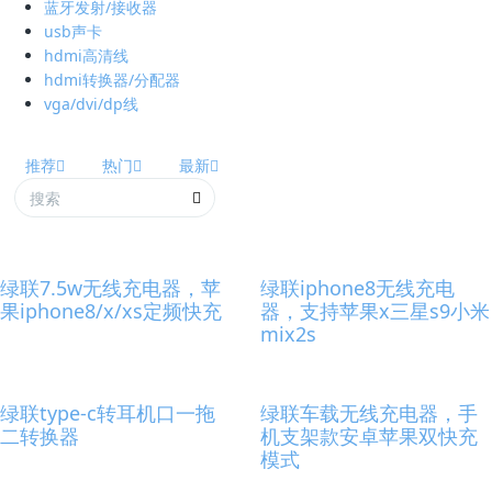
蓝牙发射/接收器
usb声卡
hdmi高清线
hdmi转换器/分配器
vga/dvi/dp线
推荐
热门
最新
绿联7.5w无线充电器，苹
绿联iphone8无线充电
果iphone8/x/xs定频快充
器，支持苹果x三星s9小米
mix2s
绿联type-c转耳机口一拖
绿联车载无线充电器，手
二转换器
机支架款安卓苹果双快充
模式