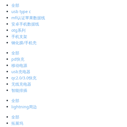
全部
usb type c
mfi认证苹果数据线
安卓手机数据线
otg系列
手机支架
钢化膜/手机壳
全部
pd快充
移动电源
usb充电器
qc2.0/3.0快充
无线充电器
智能排插
全部
lightning周边
全部
拓展坞