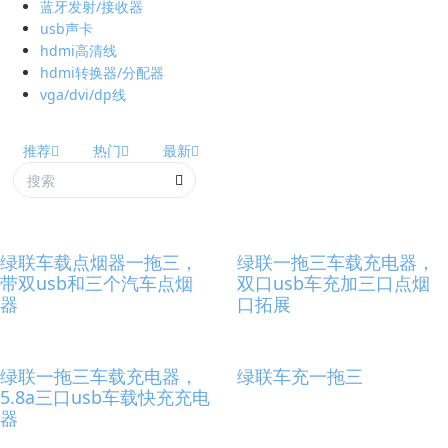
蓝牙发射/接收器
usb声卡
hdmi高清线
hdmi转换器/分配器
vga/dvi/dp线
推荐
热门
最新
绿联车载点烟器一拖三，
绿联一拖三车载充电器，
带双usb和三个汽车点烟
双口usb车充加三口点烟
器
口拓展
绿联一拖三车载充电器，
绿联车充一拖三
5.8a三口usb车载快充充电
器