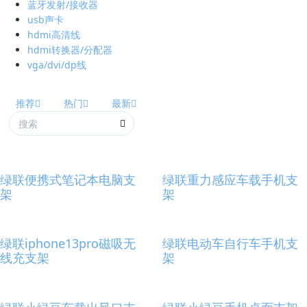
蓝牙发射/接收器
usb声卡
hdmi高清线
hdmi转换器/分配器
vga/dvi/dp线
推荐
热门
最新
绿联便携式笔记本电脑支
绿联重力感应车载手机支
架
架
绿联iphone13pro磁吸无
绿联电动车自行车手机支
线充支架
架