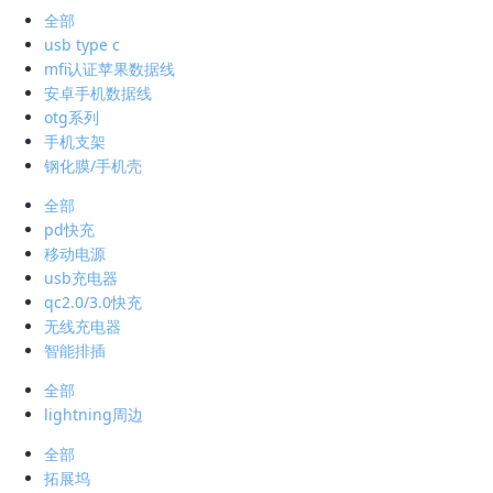
全部
usb type c
mfi认证苹果数据线
安卓手机数据线
otg系列
手机支架
钢化膜/手机壳
全部
pd快充
移动电源
usb充电器
qc2.0/3.0快充
无线充电器
智能排插
全部
lightning周边
全部
拓展坞