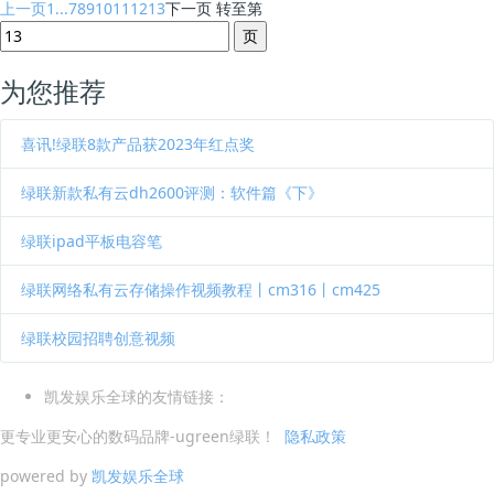
上一页
1...
7
8
9
10
11
12
13
下一页
转至第
为您推荐
喜讯!绿联8款产品获2023年红点奖
绿联新款私有云dh2600评测：软件篇《下》
绿联ipad平板电容笔
绿联网络私有云存储操作视频教程丨cm316丨cm425
绿联校园招聘创意视频
凯发娱乐全球的友情链接：
更专业更安心的数码品牌-ugreen绿联！
隐私政策
powered by
凯发娱乐全球