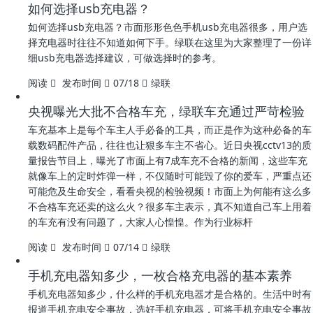
如何选择usb充电器？
如何选择usb充电器？市面形形色色手机usb充电器很多，用户选
择充电器时往往不知道如何下手。绿联在这里为大家整理了一份详
细usb充电器选择建议，可做选择时的参考。
阅读
发布时间
07/18
绿联
央视曝光大批不合格车充，绿联车充通过严苛检验
车充基本上是每个车主人手必备的工具，而正是作为这种必备的车
载数码配件产品，往往也让狠多车主不省心。近日央视cctv13的质
量报告节目上，曝光了市面上有7成车充不合格的新闻，这些车充
就像车上的定时炸弹一样，不仅随时可能毁了你的爱车，严重点还
可能危及生命安全，看看央视的检验视频！市面上为何能有这么多
不合格车充还卖的这么火？很多车主表示，真不知道自己车上用着
的车充有没有问题了，大家人心惶惶。作为行业标杆
阅读
发布时间
07/14
绿联
手机充电器知多少，一枚合格充电器的基本素养
手机充电器知多少，什么样的手机充电器才是合格的。生活中时有
报道手机充电安全事故，选好手机充电器，可将手机充电安全事故