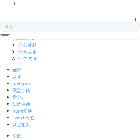
全部
多口充电器
凯发娱乐全球的技术支持
设置教程
>产品评测
>公司动态
>业界资讯
全部
蓝牙
ipad pro
硬盘存储
雷电3
防伪查询
hdmi切换
switch专栏
其它相关
全部