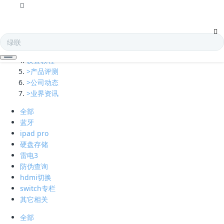
全部
多口充电器
凯发娱乐全球的技术支持
设置教程
>产品评测
>公司动态
>业界资讯
全部
蓝牙
ipad pro
硬盘存储
雷电3
防伪查询
hdmi切换
switch专栏
其它相关
全部