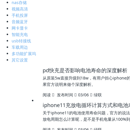
nas存储
视频高清
手机投屏
音频蓝牙
网卡显卡
智能充电
usb转接线
车载周边
多功能扩展坞
其它设置
pd快充是否影响电池寿命的深度解析
从原装5w直接升级到18w，有用户担心ipho
果官方说明来做个深度解析。
阅读
发布时间
03/06
绿联
iphone11充放电循环计算方式和电
关于iphone11的电池使用寿命问题，官方的说
放电周期怎么计算呢，是不是手机电量从100%
阅读
发布时间
03/06
绿联