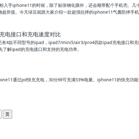
果粉入手iphone11的时候，除了贴张钢化膜外，还会顺带配个手机壳。几
超所值。今天绿豆就跟大家介绍一款超强抗摔的iphone11气囊防摔手
/pro4充电接口和充电速度对比
4款不同型号的ipad，ipad7/mini5/air3/pro4四款ipad充电接口
先了解ipad的充电接口和支持的充电功率。
hone11通过pd快充充电，30分钟可充满53%电量。iphone11的快充功