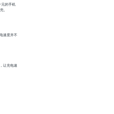
十元的手机
机壳。
和充电速度并不
能，让充电速