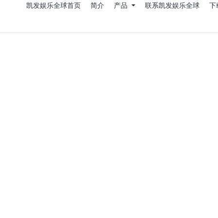
凯发娱乐全球首页
简介
产品
联系凯发娱乐全球
下