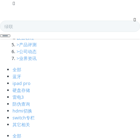
全部
多口充电器
凯发娱乐全球的技术支持
设置教程
>产品评测
>公司动态
>业界资讯
全部
蓝牙
ipad pro
硬盘存储
雷电3
防伪查询
hdmi切换
switch专栏
其它相关
全部