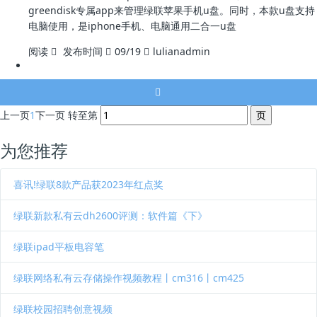
greendisk专属app来管理绿联苹果手机u盘。同时，本款u盘支持
电脑使用，是iphone手机、电脑通用二合一u盘
阅读
发布时间
09/19
lulianadmin
上一页
1
下一页
转至第
为您推荐
喜讯!绿联8款产品获2023年红点奖
绿联新款私有云dh2600评测：软件篇《下》
绿联ipad平板电容笔
绿联网络私有云存储操作视频教程丨cm316丨cm425
绿联校园招聘创意视频