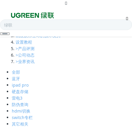
全部
多口充电器
凯发娱乐全球的技术支持
设置教程
>产品评测
>公司动态
>业界资讯
全部
蓝牙
ipad pro
硬盘存储
雷电3
防伪查询
hdmi切换
switch专栏
其它相关