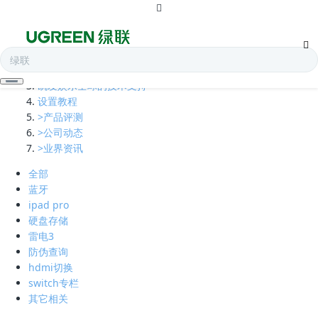
全部
多口充电器
凯发娱乐全球的技术支持
设置教程
>产品评测
>公司动态
>业界资讯
全部
蓝牙
ipad pro
硬盘存储
雷电3
防伪查询
hdmi切换
switch专栏
其它相关